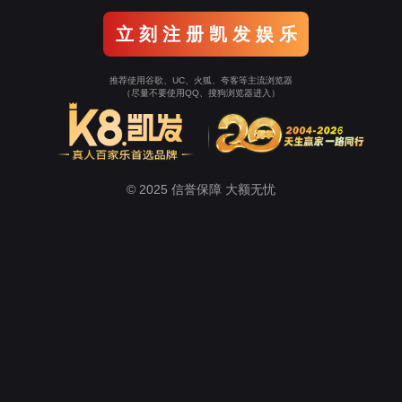
立 刻 注 册 凯 发 娱 乐
推荐使用谷歌、UC、火狐、夸客等主流浏览器
（尽量不要使用QQ、搜狗浏览器进入）
© 2025 信誉保障 大额无忧